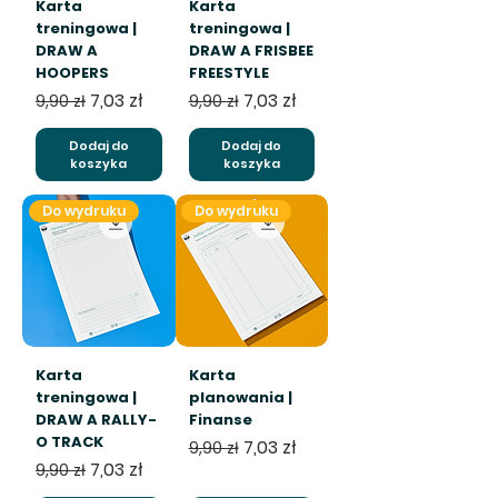
Karta
Karta
treningowa |
treningowa |
DRAW A
DRAW A FRISBEE
HOOPERS
FREESTYLE
Regularna cena
Cena rabatowa
Regularna cena
Cena rabatowa
7,03 zł
7,03 zł
9,90 zł
9,90 zł
Dodaj do
Dodaj do
koszyka
koszyka
Do wydruku
Do wydruku
Karta
Karta
treningowa |
planowania |
DRAW A RALLY-
Finanse
O TRACK
Regularna cena
Cena rabatowa
7,03 zł
9,90 zł
Regularna cena
Cena rabatowa
7,03 zł
9,90 zł