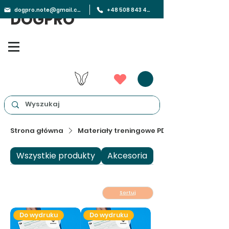
dogpro.note@gmail.com
+48 508 843 450
DOGPRO
Strona główna
Materiały treningowe PDF
Wszystkie produkty
Akcesoria
Materiały trenin
Sortuj
Do wydruku
Do wydruku