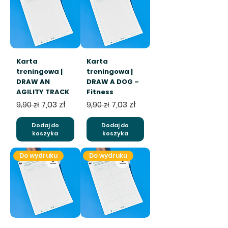
Karta
Karta
treningowa |
treningowa |
DRAW AN
DRAW A DOG –
AGILITY TRACK
Fitness
Regularna cena
Cena rabatowa
Regularna cena
Cena rabatowa
7,03 zł
7,03 zł
9,90 zł
9,90 zł
Dodaj do
Dodaj do
koszyka
koszyka
Do wydruku
Do wydruku