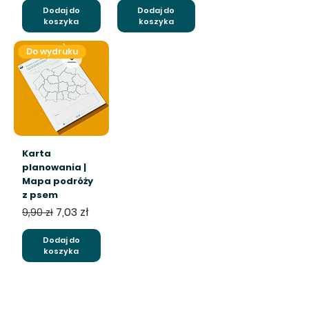
Dodaj do
Dodaj do
koszyka
koszyka
Do wydruku
Karta
planowania |
Mapa podróży
z psem
Regularna cena
Cena rabatowa
7,03 zł
9,90 zł
Dodaj do
koszyka