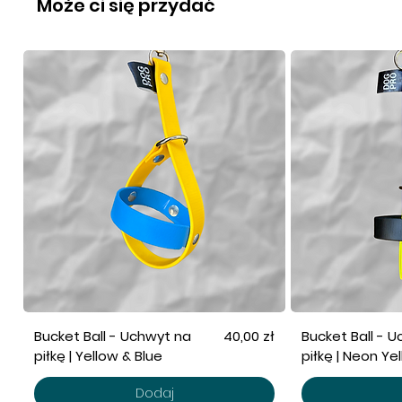
Może ci się przydać
Cena
Bucket Ball - Uchwyt na
40,00 zł
Bucket Ball - 
piłkę | Yellow & Blue
piłkę | Neon Ye
Dodaj