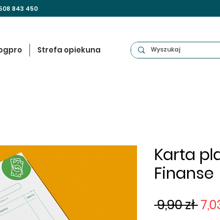
508 843 450
ogpro
Strefa opiekuna
Karta pl
Finanse
Reg
 9,90 zł 
7,0
ce