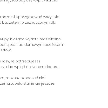
treningi, zawody czy wyprawka dla
może Ci uporządkować wszystkie
ać budżetem przeznaczonym dla
upy, bieżące wydatki oraz własne
j zapanujesz nad domowym budżetem i
osztów.
azy, ile potrzebujesz i
rze lub wpiąć do Notesu dogpro.
ogpro, możesz oznaczać nimi
czemu tabela stanie się jeszcze