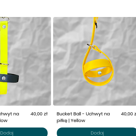
Cena
Cena
Uchwyt na
40,00 zł
Bucket Ball - Uchwyt na
40,00 z
llow
piłkę | Yellow
Dodaj
Dodaj