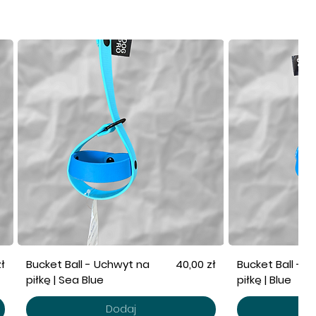
Cena
ł
Bucket Ball - Uchwyt na
40,00 zł
Bucket Ball - 
piłkę | Sea Blue
piłkę | Blue
Dodaj