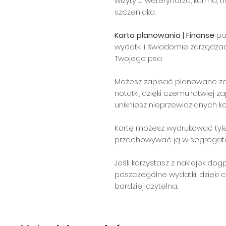
wizyty u weterynarza, karma, 
szczeniaka.
Karta planowania | Finanse
po
wydatki i świadomie zarządz
Twojego psa.
Możesz zapisać planowane zak
notatki, dzięki czemu łatwie
unikniesz nieprzewidzianych k
Kartę możesz wydrukować tyle r
przechowywać ją w segregato
Jeśli korzystasz z naklejek d
poszczególne wydatki, dzięki 
bardziej czytelna.