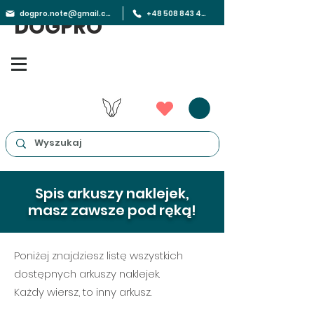
dogpro.note@gmail.com
+48 508 843 450
DOGPRO
Spis arkuszy naklejek,
masz zawsze pod ręką!
Poniżej znajdziesz listę wszystkich
dostępnych arkuszy naklejek.
Każdy wiersz, to inny arkusz.