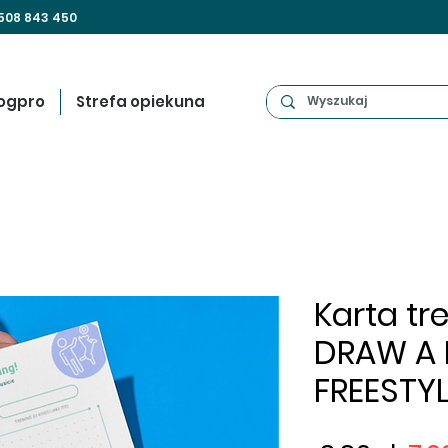
508 843 450
ogpro
Strefa opiekuna
Karta tr
DRAW A 
FREESTY