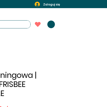
Zaloguj się
eningowa |
FRISBEE
LE