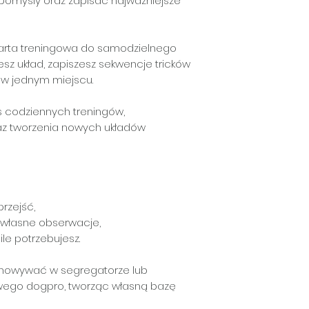
omysły oraz zapisać najważniejsze
arta treningowa do samodzielnego
jesz układ, zapiszesz sekwencje tricków
 w jednym miejscu.
s codziennych treningów,
z tworzenia nowych układów
przejść,
 własne obserwacje,
ile potrzebujesz.
chowywać w segregatorze lub
wego dogpro, tworząc własną bazę