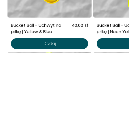
Cena
Bucket Ball - Uchwyt na
40,00 zł
Bucket Ball - 
piłkę | Yellow & Blue
piłkę | Neon Ye
Dodaj
POMOC
SK
Polityka Prywatności
No
Płatność i dostawa
Pi
Regulamin sklepu
Na
Ak