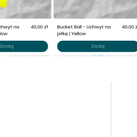
Cena
Cena
Uchwyt na
40,00 zł
Bucket Ball - Uchwyt na
40,00 z
llow
piłkę | Yellow
Dodaj
Dodaj
LEP
DOGPRO
DZI
tesy
o marce
Dog
ul. L
łki treningowe
dogpro w terenie
klejki
cesoria