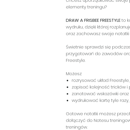
chcesz uporządkować swoje p
elementy treningu?
DRAW A FRISBEE FREESTYLE
to k
wydruku, dzięki której rozplanu
oraz zachowasz swoje notatki
Świetnie sprawdzi się podcza
przygotowań do zawodów ora
Freestyle.
Możesz:
rozrysować układ Freestyle,
zapisać kolejność tricków i 
zanotować wskazówki oraz
wydrukować kartę tyle razy, 
Gotowe notatki możesz prze
dołączyć do Notesu treningo
treningów.