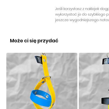
Jeśli korzystasz z naklejek do
wykorzystać je do szybkiego 
jeszcze wygodniejszego notow
Może ci się przydać