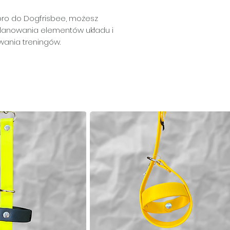
gpro do Dogfrisbee, możesz
planowania elementów układu i
ania treningów.