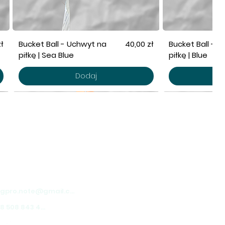
Cena
ł
Bucket Ball - Uchwyt na
40,00 zł
Bucket Ball - 
piłkę | Sea Blue
piłkę | Blue
Dodaj
AŁAMY W CAŁEJ POLSCE!
pro.note
ekka 1, Warszawa
dogpro.note@gmail.com
+48 508 843 450