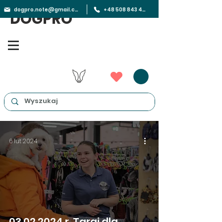
dogpro.note@gmail.com
+48 508 843 450
DOGPRO
6 lut 2024
03.02.2024 r. Targi dla