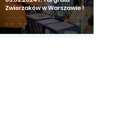
Zwierzaków w Warszawie !
POMO
C
Polityka
Prywatności
Płatność i
dostawa
Regulamin sklepu
SKLEP
Notes
y