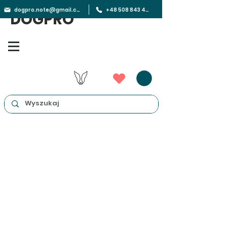
dogpro.note@gmail.com
+48 508 843 450
DOGPRO