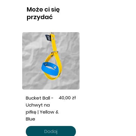
Może ci się
przydać
Cena
40,00 zł
Bucket Ball -
Uchwyt na
piłkę | Yellow &
Blue
Dodaj