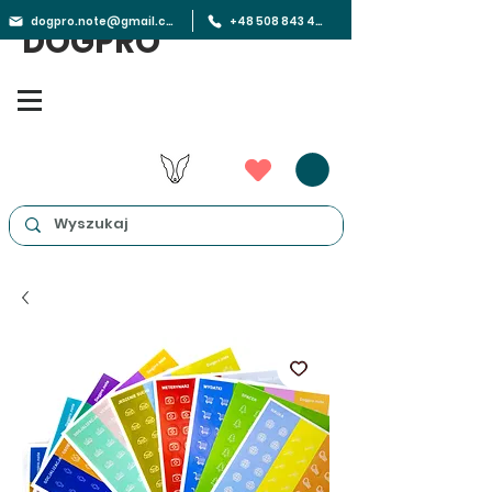
dogpro.note@gmail.com
+48 508 843 450
DOGPRO