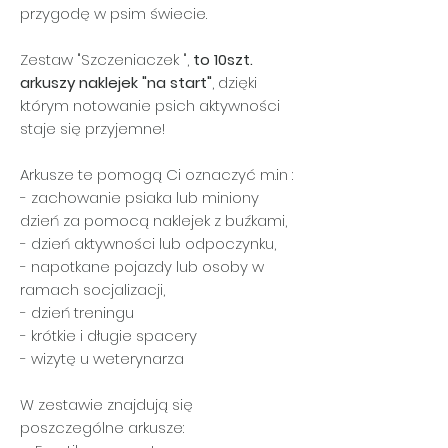
przygodę w psim świecie.
Zestaw "Szczeniaczek ",
to 10szt.
arkuszy naklejek "na start"
, dzięki
którym notowanie psich aktywności
staje się przyjemne!
Arkusze te pomogą Ci oznaczyć m.in :
- zachowanie psiaka lub miniony
dzień za pomocą naklejek z buźkami,
- dzień aktywności lub odpoczynku,
- napotkane pojazdy lub osoby w
ramach socjalizacji,
- dzień treningu
- krótkie i długie spacery
- wizytę u weterynarza
W zestawie znajdują się
poszczególne arkusze: