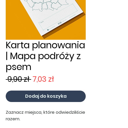
Karta planowania
| Mapa podróży z
psem
Regularna
Cena
 9,90 zł 
7,03 zł
cena
Rabatowa
Dodaj do koszyka
Zaznacz miejsca, które odwiedziliście
razem.