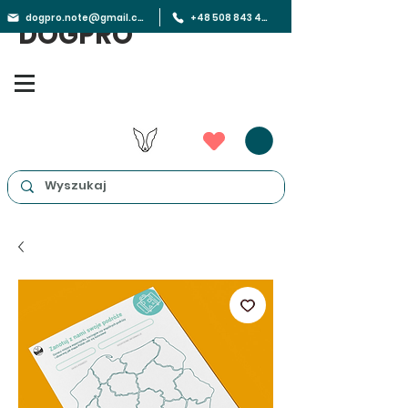
dogpro.note@gmail.com
+48 508 843 450
DOGPRO