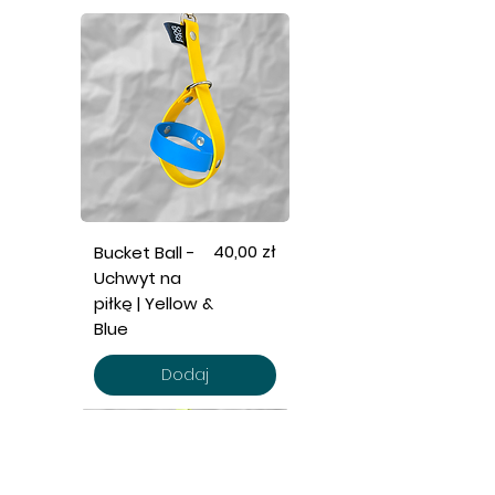
Cena
40,00 zł
Bucket Ball -
Uchwyt na
piłkę | Yellow &
Blue
Dodaj