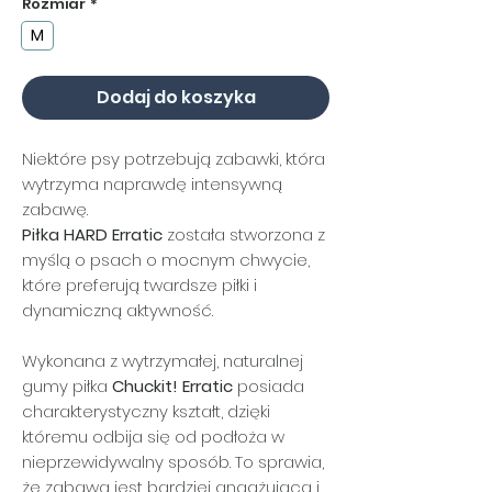
Rozmiar
*
M
Dodaj do koszyka
Niektóre psy potrzebują zabawki, która
wytrzyma naprawdę intensywną
zabawę.
Piłka HARD Erratic
została stworzona z
myślą o psach o mocnym chwycie,
które preferują twardsze piłki i
dynamiczną aktywność.
Wykonana z wytrzymałej, naturalnej
gumy piłka
Chuckit! Erratic
posiada
charakterystyczny kształt, dzięki
któremu odbija się od podłoża w
nieprzewidywalny sposób. To sprawia,
że zabawa jest bardziej angażująca i