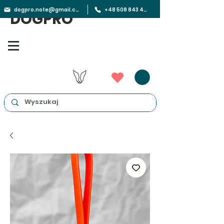
dogpro.note@gmail.com
+48 508 843 450
DOGPRO