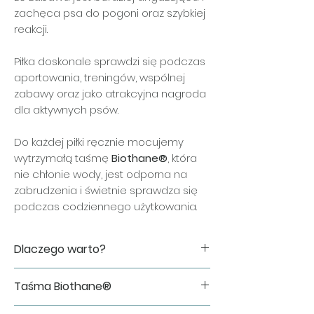
zachęca psa do pogoni oraz szybkiej
reakcji.
Piłka doskonale sprawdzi się podczas
aportowania, treningów, wspólnej
zabawy oraz jako atrakcyjna nagroda
dla aktywnych psów.
Do każdej piłki ręcznie mocujemy
wytrzymałą taśmę
Biothane®
, która
nie chłonie wody, jest odporna na
zabrudzenia i świetnie sprawdza się
podczas codziennego użytkowania.
Dlaczego warto?
✔ idealna dla psów preferujących
Taśma Biothane®
twardsze piłki,
✔ nieregularnie odbija się od podłoża,
Do wykonania zabawki wykorzystujemy