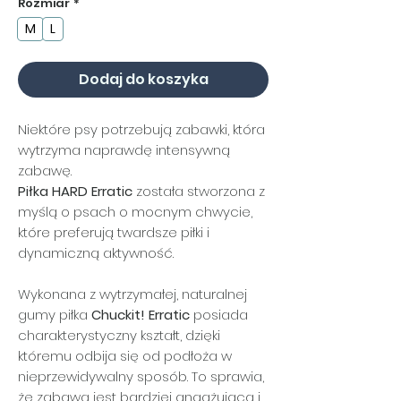
Rozmiar
*
M
L
Dodaj do koszyka
Niektóre psy potrzebują zabawki, która
wytrzyma naprawdę intensywną
zabawę.
Piłka HARD Erratic
została stworzona z
myślą o psach o mocnym chwycie,
które preferują twardsze piłki i
dynamiczną aktywność.
Wykonana z wytrzymałej, naturalnej
gumy piłka
Chuckit! Erratic
posiada
charakterystyczny kształt, dzięki
któremu odbija się od podłoża w
nieprzewidywalny sposób. To sprawia,
że zabawa jest bardziej angażująca i