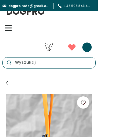
dogpro.note@gmail.com
+48 508 843 450
DOGPRO