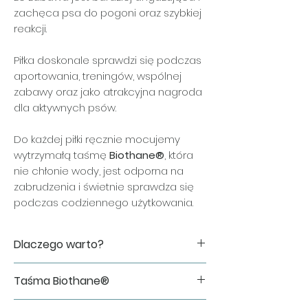
zachęca psa do pogoni oraz szybkiej
reakcji.
Piłka doskonale sprawdzi się podczas
aportowania, treningów, wspólnej
zabawy oraz jako atrakcyjna nagroda
dla aktywnych psów.
Do każdej piłki ręcznie mocujemy
wytrzymałą taśmę
Biothane®
, która
nie chłonie wody, jest odporna na
zabrudzenia i świetnie sprawdza się
podczas codziennego użytkowania.
Dlaczego warto?
✔ idealna dla psów preferujących
Taśma Biothane®
twardsze piłki,
✔ nieregularnie odbija się od podłoża,
Do wykonania zabawki wykorzystujemy