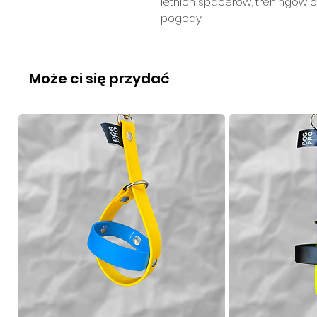
letnich spacerów, treningów 
pogody.
Może ci się przydać