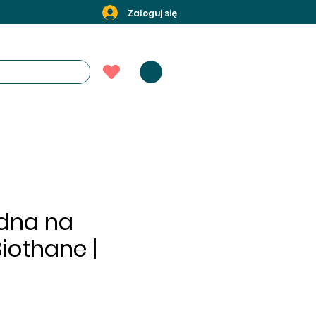
Zaloguj się
odna na
iothane |