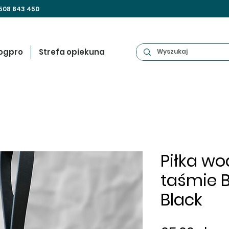
508 843 450
ogpro
Strefa opiekuna
Piłka w
taśmie B
Black