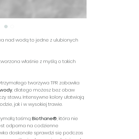
łatwo ją umyć 
Nie jest przezna
zachowuje swoje
gryzienia ani poz
wa nad wodą to jedne z ulubionych
tworzona właśnie z myślą o takich
 wytrzymałego tworzywa TPR zabawka
 wody
, dlatego możesz bez obaw
 czy stawu. Intensywne kolory ułatwiają
zie, jak i w wysokiej trawie.
trzymałą taśmą
Biothane®
, która nie
 jest odporna na codzienne
awka doskonale sprawdzi się podczas