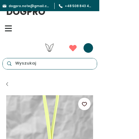
dogpro.note@gmail.com
+48 508 843 450
DOGPRO