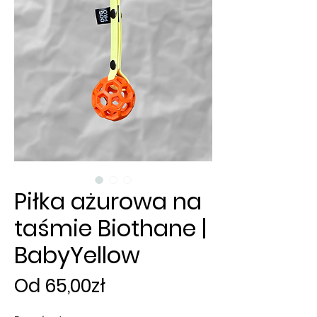
Piłka ażurowa na
taśmie Biothane |
BabyYellow
Cena
Od
65,00zł
Rabatowa