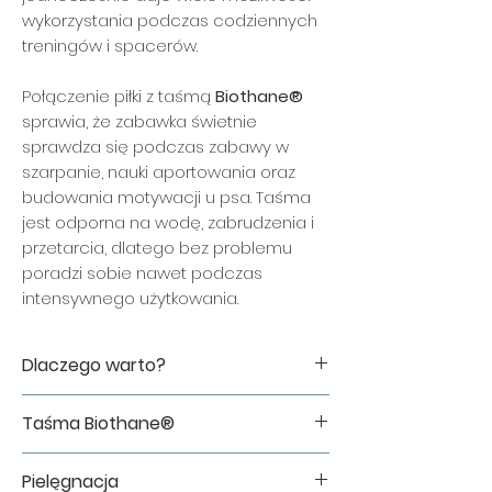
wykorzystania podczas codziennych
treningów i spacerów.
Połączenie piłki z taśmą
Biothane®
sprawia, że zabawka świetnie
sprawdza się podczas zabawy w
szarpanie, nauki aportowania oraz
budowania motywacji u psa. Taśma
jest odporna na wodę, zabrudzenia i
przetarcia, dlatego bez problemu
poradzi sobie nawet podczas
intensywnego użytkowania.
Dlaczego warto?
✔ lekka i elastyczna piłka HOL-EE Roller
Taśma Biothane®
✔ wygodna do szarpania i
motywowania psa
Do wykonania zabawki wykorzystujemy
✔ wytrzymała taśma Biothane®
Pielęgnacja
oryginalną taśmę Biothane®, cenioną