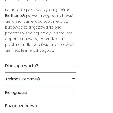
Połączenie piłki z wytrzymałą taśmą
Biothane®
pozwala wygodnie bawić
się w szarpanie, aportowanie oraz
budować zaangażowanie psa
podczas wspólnej pracy. Taśma jest
odporna na wodę, zabrudzenia i
przetarcia, dlatego świetnie sprawdzi
się niezależnie od pogody.
Dlaczego warto?
✔ miękka i sprężysta piłka ChewKing
Taśma Biothane®
✔ wygodna do szarpania i wspólnego
treningu
Do wykonania zabawki wykorzystujemy
✔ wytrzymała taśma Biothane®
Pielęgnacja
oryginalną taśmę Biothane®, cenioną
odporna na wodę i zabrudzenia
za swoją trwałość i łatwość utrzymania
✔ ręcznie wykonana w Polsce
Po zakończonej zabawie wystarczy
w czystości.
Bezpieczeństwo
✔ idealna do treningu motywacyjnego
opłukać zabawkę pod bieżącą wodą i
Jej największe zalety:
oraz codziennej zabawy
pozostawić do wyschnięcia.