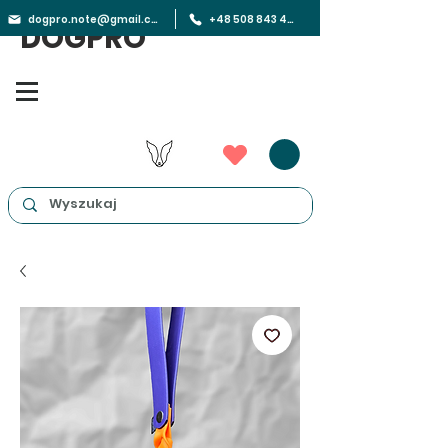
dogpro.note@gmail.com
+48 508 843 450
DOGPRO