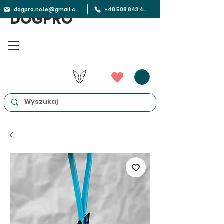
dogpro.note@gmail.com
+48 508 843 450
DOGPRO