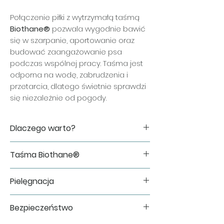
Połączenie piłki z wytrzymałą taśmą
Biothane®
pozwala wygodnie bawić
się w szarpanie, aportowanie oraz
budować zaangażowanie psa
podczas wspólnej pracy. Taśma jest
odporna na wodę, zabrudzenia i
przetarcia, dlatego świetnie sprawdzi
się niezależnie od pogody.
Dlaczego warto?
✔ miękka i sprężysta piłka ChewKing
Taśma Biothane®
✔ wygodna do szarpania i wspólnego
treningu
Do wykonania zabawki wykorzystujemy
✔ wytrzymała taśma Biothane®
Pielęgnacja
oryginalną taśmę Biothane®, cenioną
odporna na wodę i zabrudzenia
za swoją trwałość i łatwość utrzymania
✔ ręcznie wykonana w Polsce
Po zakończonej zabawie wystarczy
w czystości.
Bezpieczeństwo
✔ idealna do treningu motywacyjnego
opłukać zabawkę pod bieżącą wodą i
Jej największe zalety:
oraz codziennej zabawy
pozostawić do wyschnięcia.