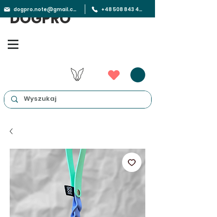
dogpro.note@gmail.com
+48 508 843 450
DOGPRO