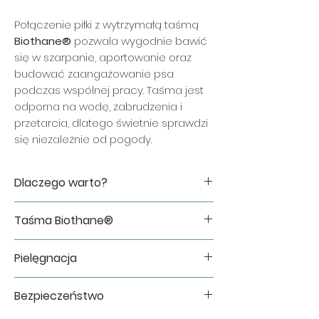
Połączenie piłki z wytrzymałą taśmą
Biothane®
pozwala wygodnie bawić
się w szarpanie, aportowanie oraz
budować zaangażowanie psa
podczas wspólnej pracy. Taśma jest
odporna na wodę, zabrudzenia i
przetarcia, dlatego świetnie sprawdzi
się niezależnie od pogody.
Dlaczego warto?
✔ miękka i sprężysta piłka ChewKing
Taśma Biothane®
✔ wygodna do szarpania i wspólnego
treningu
Do wykonania zabawki wykorzystujemy
✔ wytrzymała taśma Biothane®
Pielęgnacja
oryginalną taśmę Biothane®, cenioną
odporna na wodę i zabrudzenia
za swoją trwałość i łatwość utrzymania
✔ ręcznie wykonana w Polsce
Po zakończonej zabawie wystarczy
w czystości.
Bezpieczeństwo
✔ idealna do treningu motywacyjnego
opłukać zabawkę pod bieżącą wodą i
Jej największe zalety:
oraz codziennej zabawy
pozostawić do wyschnięcia.