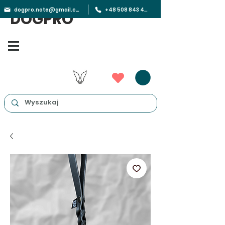
dogpro.note@gmail.com
+48 508 843 450
DOGPRO