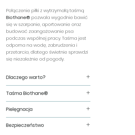
Połączenie piłki z wytrzymałą taśmą
Biothane®
pozwala wygodnie bawić
się w szarpanie, aportowanie oraz
budować zaangażowanie psa
podczas wspólnej pracy. Taśma jest
odporna na wodę, zabrudzenia i
przetarcia, dlatego świetnie sprawdzi
się niezależnie od pogody.
Dlaczego warto?
✔ miękka i sprężysta piłka ChewKing
Taśma Biothane®
✔ wygodna do szarpania i wspólnego
treningu
Do wykonania zabawki wykorzystujemy
✔ wytrzymała taśma Biothane®
Pielęgnacja
oryginalną taśmę Biothane®, cenioną
odporna na wodę i zabrudzenia
za swoją trwałość i łatwość utrzymania
✔ ręcznie wykonana w Polsce
Po zakończonej zabawie wystarczy
w czystości.
Bezpieczeństwo
✔ idealna do treningu motywacyjnego
opłukać zabawkę pod bieżącą wodą i
Jej największe zalety:
oraz codziennej zabawy
pozostawić do wyschnięcia.