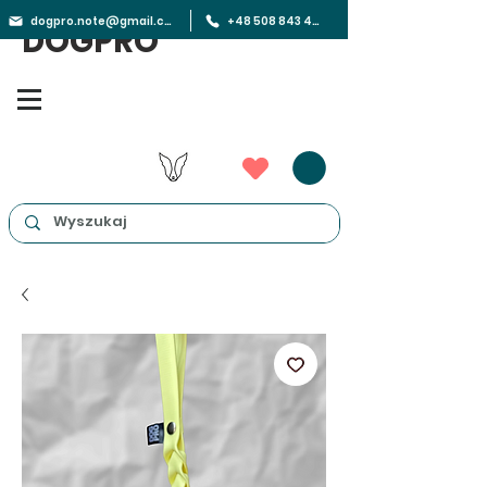
dogpro.note@gmail.com
+48 508 843 450
DOGPRO