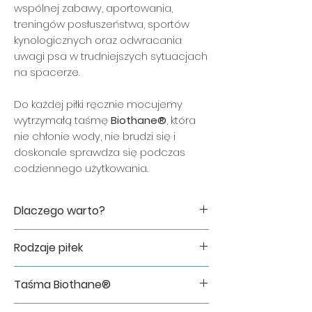
wspólnej zabawy, aportowania,
treningów posłuszeństwa, sportów
kynologicznych oraz odwracania
uwagi psa w trudniejszych sytuacjach
na spacerze.
Do każdej piłki ręcznie mocujemy
wytrzymałą taśmę
Biothane®
, która
nie chłonie wody, nie brudzi się i
doskonale sprawdza się podczas
codziennego użytkowania.
Dlaczego warto?
✔ idealna dla psów preferujących
Rodzaje piłek
średni stopień twardości,
✔ sprawdzi się podczas treningów,
W zależności od wybranego wariantu
aportowania i wspólnej zabawy,
Taśma Biothane®
wykorzystujemy oryginalne piłki
✔ wygodna do chwytania i noszenia,
treningowe renomowanej marki
✔ taśma Biothane® odporna na
Do wykonania zabawki wykorzystujemy