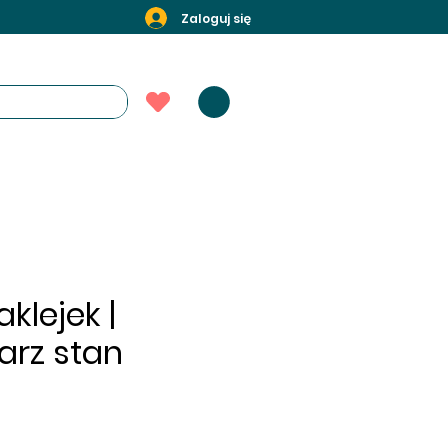
Zaloguj się
klejek |
arz stan