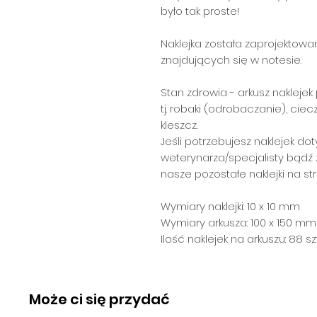
było tak proste!
Naklejka została zaprojektowa
znajdujących się w notesie.
Stan zdrowia
- arkusz nakleje
tj. robaki (odrobaczanie), cie
kleszcz.
Jeśli potrzebujesz naklejek d
weterynarza/specjalisty bądź
nasze pozostałe naklejki na str
Wymiary naklejki: 10 x 10 mm
Wymiary arkusza: 100 x 150 mm
Ilość naklejek na arkuszu: 88 szt
Może ci się przydać