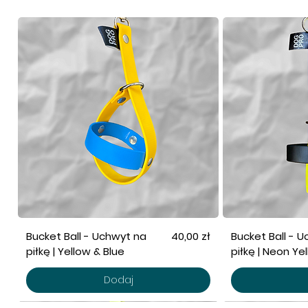
Cena
Bucket Ball - Uchwyt na
40,00 zł
Bucket Ball - 
piłkę | Yellow & Blue
piłkę | Neon Ye
Dodaj