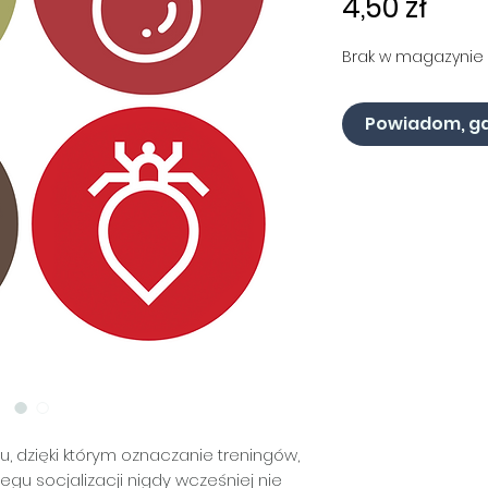
Cen
4,50 zł
Brak w magazynie
Powiadom, gd
, dzięki którym oznaczanie treningów,
egu socjalizacji nigdy wcześniej nie