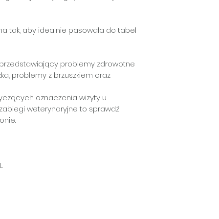
na tak, aby idealnie pasowała do tabel
k przedstawiający problemy zdrowotne
czka, problemy z brzuszkiem oraz
otyczących oznaczenia wizyty u
 zabiegi weterynaryjne to sprawdź
onie.
.