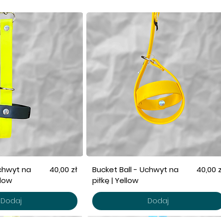
Cena
Cena
Uchwyt na
40,00 zł
Bucket Ball - Uchwyt na
40,00 z
llow
piłkę | Yellow
Dodaj
Dodaj