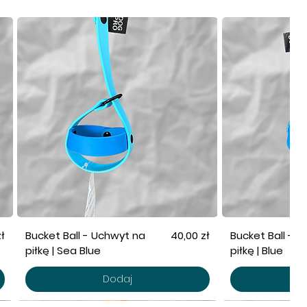
Cena
ł
Bucket Ball - Uchwyt na
40,00 zł
Bucket Ball - 
piłkę | Sea Blue
piłkę | Blue
Dodaj