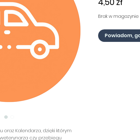
Cen
4,50 zł
Brak w magazynie
Powiadom, gd
 oraz Kalendarza, dzięki którym
 weterynarza czy przebiegu