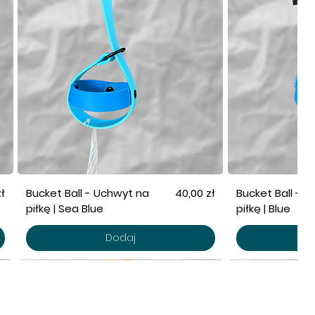
Cena
ł
Bucket Ball - Uchwyt na
40,00 zł
Bucket Ball - 
piłkę | Sea Blue
piłkę | Blue
Dodaj