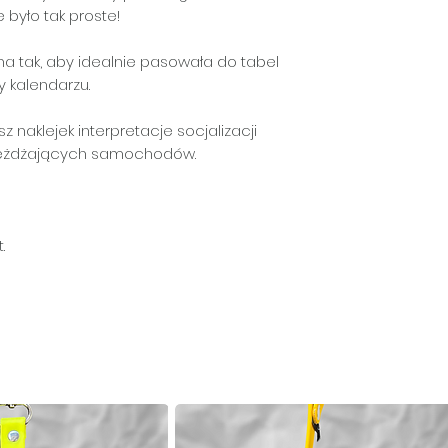
e było tak proste!
na tak, aby idealnie pasowała do tabel
y kalendarzu.
sz naklejek interpretacje socjalizacji
jeżdżających samochodów.
.