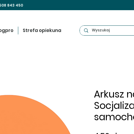
508 843 450
ogpro
Strefa opiekuna
Arkusz na
Socjaliz
samoch