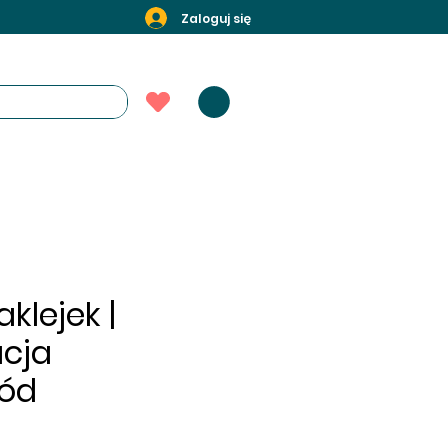
Zaloguj się
klejek |
acja
ód