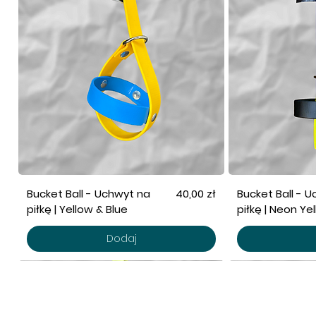
Cena
Bucket Ball - Uchwyt na
40,00 zł
Bucket Ball - 
piłkę | Yellow & Blue
piłkę | Neon Ye
Dodaj