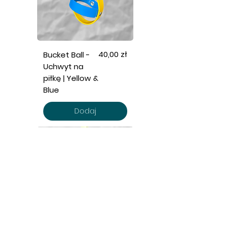
Cena
40,00 zł
Bucket Ball -
Uchwyt na
piłkę | Yellow &
Blue
Dodaj
POMO
C
Polityka
Prywatności