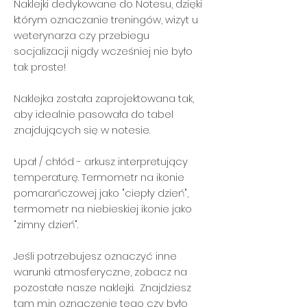
Naklejki dedykowane do Notesu, dzięki
którym oznaczanie treningów, wizyt u
weterynarza czy przebiegu
socjalizacji nigdy wcześniej nie było
tak proste!
Naklejka została zaprojektowana tak,
aby idealnie pasowała do tabel
znajdujących się w notesie.
Upał / chłód - arkusz interpretujący
temperaturę. Termometr na ikonie
pomarańczowej jako "ciepły dzień",
termometr na niebieskiej ikonie jako
"zimny dzień".
Jeśli potrzebujesz oznaczyć inne
warunki atmosferyczne, zobacz na
pozostałe nasze naklejki. Znajdziesz
tam m.in oznaczenie tego czy było