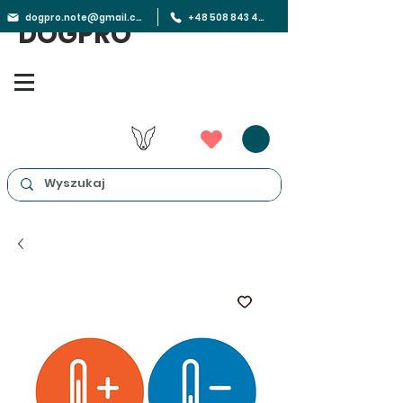
dogpro.note@gmail.com
+48 508 843 450
DOGPRO