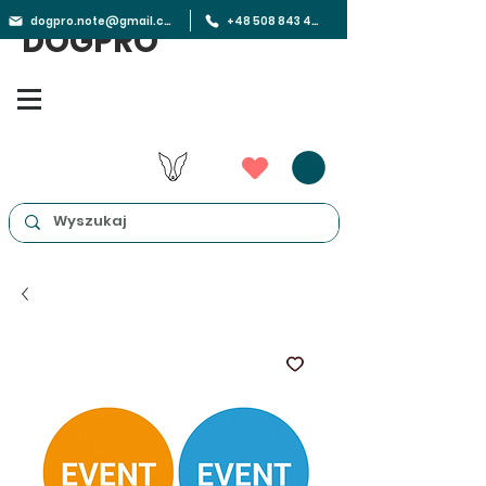
dogpro.note@gmail.com
+48 508 843 450
DOGPRO