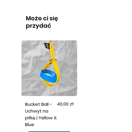
Może ci się
przydać
Cena
40,00 zł
Bucket Ball -
Uchwyt na
piłkę | Yellow &
Blue