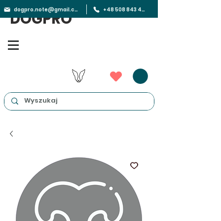
dogpro.note@gmail.com
+48 508 843 450
DOGPRO