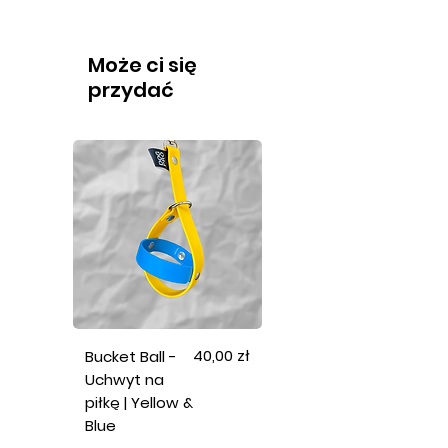
Może ci się
przydać
Cena
40,00 zł
Bucket Ball -
Uchwyt na
piłkę | Yellow &
Blue