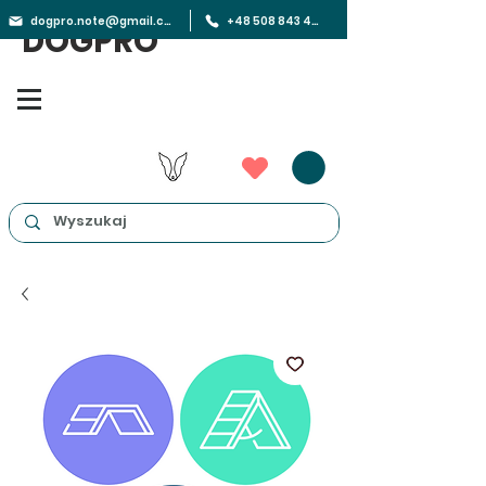
dogpro.note@gmail.com
+48 508 843 450
DOGPRO