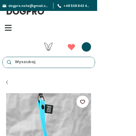
dogpro.note@gmail.com
+48 508 843 450
DOGPRO