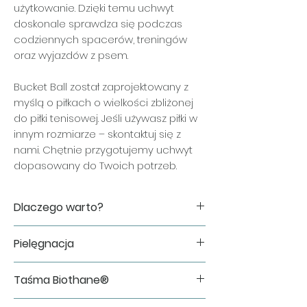
użytkowanie. Dzięki temu uchwyt
doskonale sprawdza się podczas
codziennych spacerów, treningów
oraz wyjazdów z psem.
Bucket Ball został zaprojektowany z
myślą o piłkach o wielkości zbliżonej
do piłki tenisowej. Jeśli używasz piłki w
innym rozmiarze – skontaktuj się z
nami. Chętnie przygotujemy uchwyt
dopasowany do Twoich potrzeb.
Dlaczego warto?
✔ wygodne przenoszenie piłki
Pielęgnacja
podczas spacerów i treningów,
✔ szybkie przypięcie do plecaka, nerki
W razie zabrudzenia wystarczy
lub paska,
Taśma Biothane®
przetrzeć uchwyt wilgotną ściereczką
✔ ręcznie wykonany w Polsce,
lub opłukać pod bieżącą wodą i
✔ dostępny w wielu wariantach
Bucket Ball wykonujemy z oryginalnej