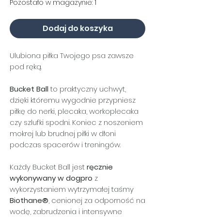
Pozostało w magazynie: 1
Dodaj do koszyka
Ulubiona piłka Twojego psa zawsze
pod ręką.
Bucket Ball
to praktyczny uchwyt,
dzięki któremu wygodnie przypniesz
piłkę do nerki, plecaka, workoplecaka
czy szlufki spodni. Koniec z noszeniem
mokrej lub brudnej piłki w dłoni
podczas spacerów i treningów.
Każdy Bucket Ball jest
ręcznie
wykonywany w dogpro
z
wykorzystaniem wytrzymałej taśmy
Biothane®
, cenionej za odporność na
wodę, zabrudzenia i intensywne