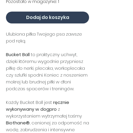
Pozostało w magazynie: 1
Dodaj do koszyka
Ulubiona piłka Twojego psa zawsze
pod ręką.
Bucket Ball
to praktyczny uchwyt,
dzięki któremu wygodnie przypniesz
piłkę do nerki, plecaka, workoplecaka
czy szlufki spodni. Koniec z noszeniem
mokrej lub brudnej piłki w dłoni
podczas spacerów i treningów.
Każdy Bucket Ball jest
ręcznie
wykonywany w dogpro
z
wykorzystaniem wytrzymałej taśmy
Biothane®
, cenionej za odporność na
wodę, zabrudzenia i intensywne