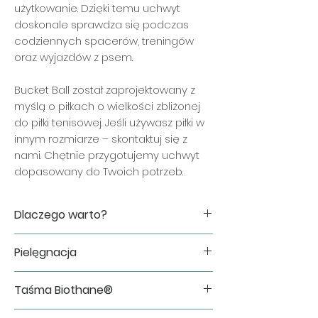
użytkowanie. Dzięki temu uchwyt
doskonale sprawdza się podczas
codziennych spacerów, treningów
oraz wyjazdów z psem.
Bucket Ball został zaprojektowany z
myślą o piłkach o wielkości zbliżonej
do piłki tenisowej. Jeśli używasz piłki w
innym rozmiarze – skontaktuj się z
nami. Chętnie przygotujemy uchwyt
dopasowany do Twoich potrzeb.
Dlaczego warto?
✔ wygodne przenoszenie piłki
Pielęgnacja
podczas spacerów i treningów,
✔ szybkie przypięcie do plecaka, nerki
W razie zabrudzenia wystarczy
lub paska,
Taśma Biothane®
przetrzeć uchwyt wilgotną ściereczką
✔ ręcznie wykonany w Polsce,
lub opłukać pod bieżącą wodą i
✔ dostępny w wielu wariantach
Bucket Ball wykonujemy z oryginalnej