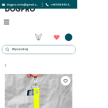
dogpro.note@gmail.com
+48 508 843 450
DOGPRO