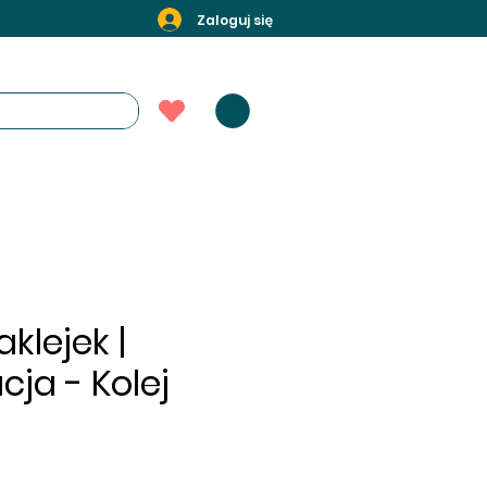
Zaloguj się
klejek |
cja - Kolej
a