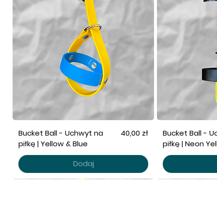
Cena
Bucket Ball - Uchwyt na
40,00 zł
Bucket Ball - 
piłkę | Yellow & Blue
piłkę | Neon Ye
Dodaj