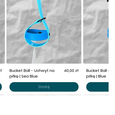
Cena
ł
Bucket Ball - Uchwyt na
40,00 zł
Bucket Ball - 
piłkę | Sea Blue
piłkę | Blue
Dodaj