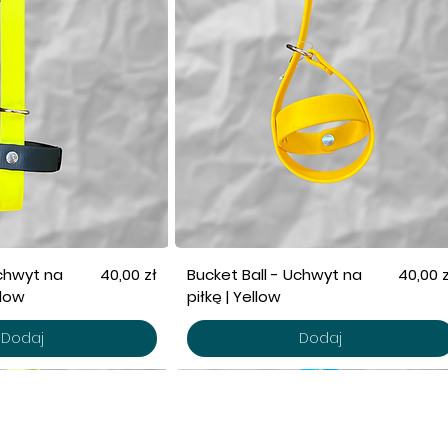
Cena
Cena
Uchwyt na
40,00 zł
Bucket Ball - Uchwyt na
40,00 z
llow
piłkę | Yellow
Dodaj
Dodaj