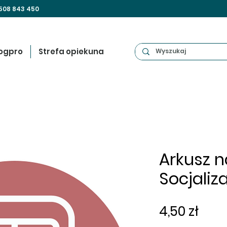
508 843 450
ogpro
Strefa opiekuna
Arkusz na
Socjaliza
Cen
4,50 zł