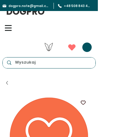
dogpro.note@gmail.com
+48 508 843 450
DOGPRO