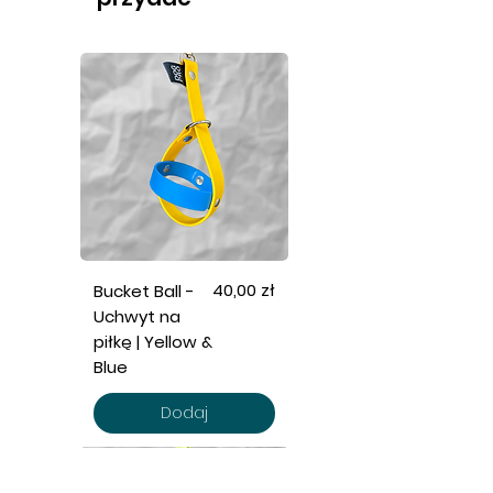
Cena
40,00 zł
Bucket Ball -
Uchwyt na
piłkę | Yellow &
Blue
Dodaj