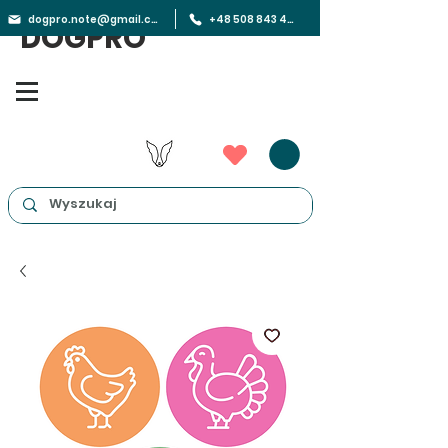
dogpro.note@gmail.com
+48 508 843 450
DOGPRO