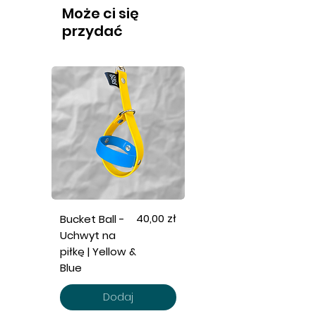
Może ci się
przydać
Cena
40,00 zł
Bucket Ball -
Uchwyt na
piłkę | Yellow &
Blue
Dodaj