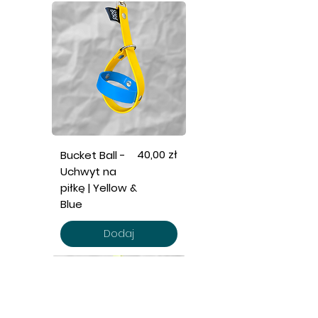
Cena
40,00 zł
Bucket Ball -
Uchwyt na
piłkę | Yellow &
Blue
Dodaj