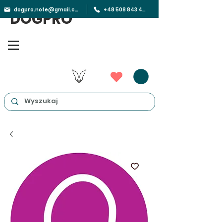
dogpro.note@gmail.com
+48 508 843 450
DOGPRO