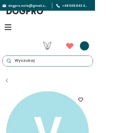
dogpro.note@gmail.com
+48 508 843 450
DOGPRO