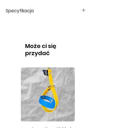
Specyfikacja
Wymiary naklejki: 10 x 10 mm
Wymiary arkusza: 100 x 150 mm
Ilość naklejek na arkuszu: 88 szt.
Może ci się
przydać