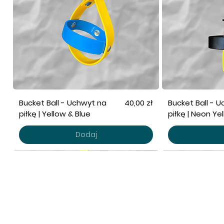
Cena
Bucket Ball - Uchwyt na
40,00 zł
Bucket Ball - 
piłkę | Yellow & Blue
piłkę | Neon Ye
Dodaj
POMOC
SK
Polityka Prywatności
No