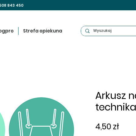
508 843 450
ogpro
Strefa opiekuna
Arkusz na
technika
Cen
4,50 zł