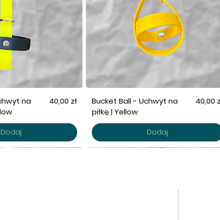
Cena
Cena
Uchwyt na
40,00 zł
Bucket Ball - Uchwyt na
40,00 z
llow
piłkę | Yellow
Dodaj
Dodaj
LEP
DOGPRO
DZI
tesy
o marce
Dog