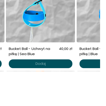
Cena
ł
Bucket Ball - Uchwyt na
40,00 zł
Bucket Ball - 
piłkę | Sea Blue
piłkę | Blue
Dodaj
AŁAMY W CAŁEJ POLSCE!
pro.note