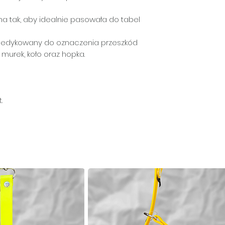
na tak, aby idealnie pasowała do tabel
dedykowany do oznaczenia przeszkód
l, murek, koło oraz hopka.
t.