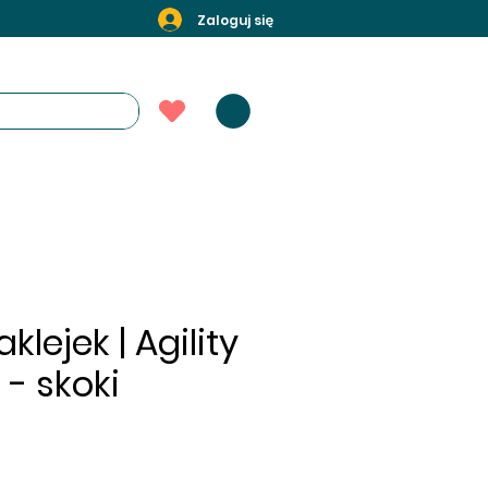
Zaloguj się
klejek | Agility
 - skoki
a