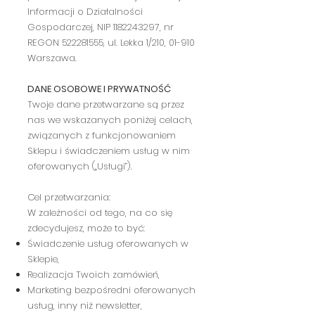
Informacji o Działalności
Gospodarczej, NIP
1182243297
, nr
REGON
522281555
, ul. Lekka 1/210, 01-910
Warszawa.
DANE OSOBOWE I PRYWATNOŚĆ
Twoje dane przetwarzane są przez
nas we wskazanych poniżej celach,
związanych z funkcjonowaniem
Sklepu i świadczeniem usług w nim
oferowanych („Usługi”).
Cel przetwarzania:
W zależności od tego, na co się
zdecydujesz, może to być:
Świadczenie usług oferowanych w
Sklepie,
Realizacja Twoich zamówień,
Marketing bezpośredni oferowanych
usług, inny niż newsletter,