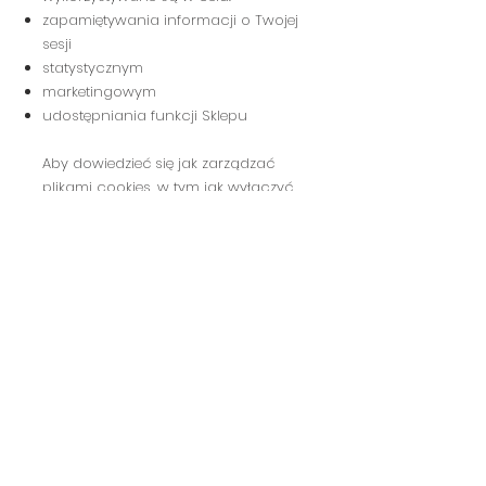
zapamiętywania informacji o Twojej
sesji
statystycznym
marketingowym
udostępniania funkcji Sklepu
Aby dowiedzieć się jak zarządzać
plikami cookies, w tym jak wyłączyć
ich obsługę w Twojej przeglądarce,
możesz skorzystać z pliku pomocy
Twojej przeglądarki. Z informacjami
na ten temat możesz zapoznać się
wciskając klawisz F1 w przeglądarce.
Ponadto odpowiednie wskazówki
znajdziesz na następujących
podstronach, w zależności od
przeglądarki, której używasz:
Firefox
Chrome
Safari