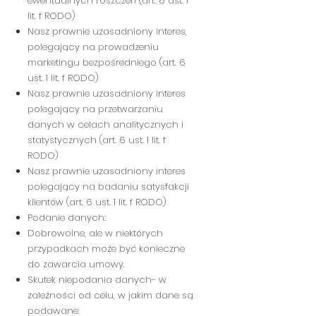
ewentualnych roszczeń (art. 6 ust. 1
lit. f RODO)
Nasz prawnie uzasadniony interes,
polegający na prowadzeniu
marketingu bezpośredniego (art. 6
ust. 1 lit. f RODO)
Nasz prawnie uzasadniony interes
polegający na przetwarzaniu
danych w celach analitycznych i
statystycznych (art. 6 ust. 1 lit. f
RODO)
Nasz prawnie uzasadniony interes
polegający na badaniu satysfakcji
klientów (art. 6 ust. 1 lit. f RODO)
Podanie danych:
Dobrowolne, ale w niektórych
przypadkach może być konieczne
do zawarcia umowy.
Skutek niepodania danych- w
zależności od celu, w jakim dane są
podawane: