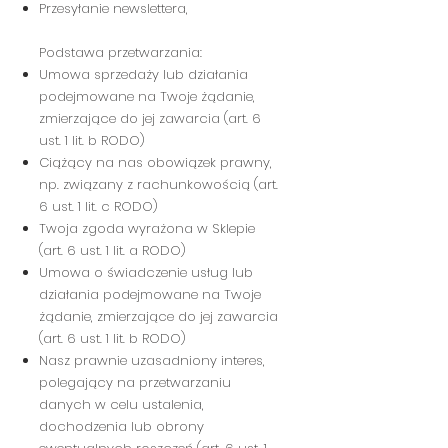
Przesyłanie newslettera,
Podstawa przetwarzania:
Umowa sprzedaży lub działania
podejmowane na Twoje żądanie,
zmierzające do jej zawarcia (art. 6
ust. 1 lit. b RODO)
Ciążący na nas obowiązek prawny,
np. związany z rachunkowością (art.
6 ust. 1 lit. c RODO)
Twoja zgoda wyrażona w Sklepie
(art. 6 ust. 1 lit. a RODO)
Umowa o świadczenie usług lub
działania podejmowane na Twoje
żądanie, zmierzające do jej zawarcia
(art. 6 ust. 1 lit. b RODO)
Nasz prawnie uzasadniony interes,
polegający na przetwarzaniu
danych w celu ustalenia,
dochodzenia lub obrony