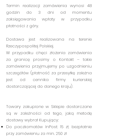
Termin realizacji zamówienia wynosi 48
godzin do 3 dni od momentu
zaksięgowania wpłaty w przypadku
płatności z góry.
Dostawa jest realizowana na terenie
Rzeczypospolitej Polskiej.
W przypadku chęci złożenia zamówienia
za granicę prosimy o Kontakt
– takie
zamówienia przyjmujemy
po uzgodnieniu
szczegółów (płatność za przesyłkę zależna
jest od cennika firmy kurierskiej
dostarczającej do danego kraju).
Towary zakupione w Sklepie dostarczane
są w zależności od tego, jaką metodę
dostawy wybrał Kupujący:​
Do paczkomatów InPost: 15 zł, bezpłatnie
przy zamówieniu za min. 250 zł