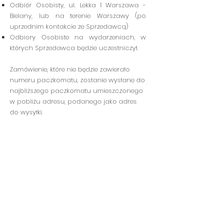
Odbiór Osobisty, ul. Lekka 1 Warszawa -
Bielany, lub na terenie Warszawy (po
uprzednim kontakcie ze
Sprzedawcą)
Odbiory Osobiste na wydarzeniach, w
których Sprzedawca będzie uczestniczył.
Zamówienie, które nie będzie zawierało
numeru paczkomatu, zostanie wysłane do
najbliższego paczkomatu umieszczonego
w pobliżu adresu, podanego jako adres
do wysyłki.
POMO
C
Polityka
Prywatności
Płatność i
dostawa