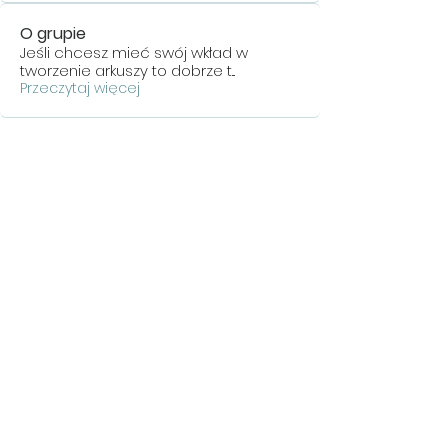
O grupie
Jeśli chcesz mieć swój wkład w
tworzenie arkuszy to dobrze t
...
Przeczytaj więcej
POMO
C
Polityka
Prywatności
Płatność i
dostawa
Regulamin sklepu
SKLEP
Notes