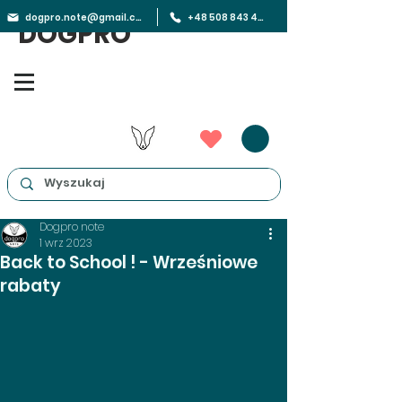
dogpro.note@gmail.com
+48 508 843 450
DOGPRO
Dogpro note
1 wrz 2023
Back to School ! - Wrześniowe
rabaty