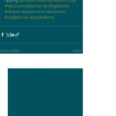
opping 
#psieprodukty
#psiepromocje
#akcesoriadlapsów
#psiegadżety
#dlapsa
#psiamama
#psinotes
#małybiznes
#polskafirma
Zobacz wszystkie
Ostatnie posty