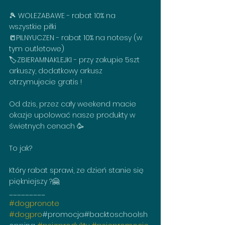
🎾 WOLEZABAWE - rabat 10% na 
wszystkie piłki
📒PILNYUCZEN - rabat 10% na notesy (w 
tym outletowe)
🏷️ZBIERAMNAKLEJKI - przy zakupie 5szt 
arkuszy, dodatkowy arkusz 
otrzymujecie gratis ! 
Od dzis, przez cały weekend macie 
okazje upolować nasze produkty w 
świetnych cenach 🥳
To jak? 
Który rabat sprawi, ze dzień stanie się 
piękniejszy ?🤗
_________
#dogpronote
#dogpro
#promocja#backtoschoolsh