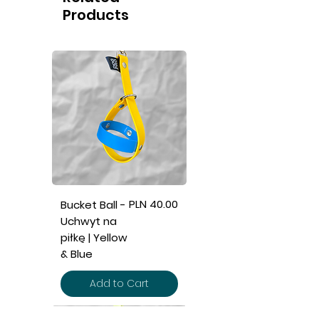
Products
Price
PLN 40.00
Bucket Ball -
Uchwyt na
piłkę | Yellow
& Blue
Add to Cart