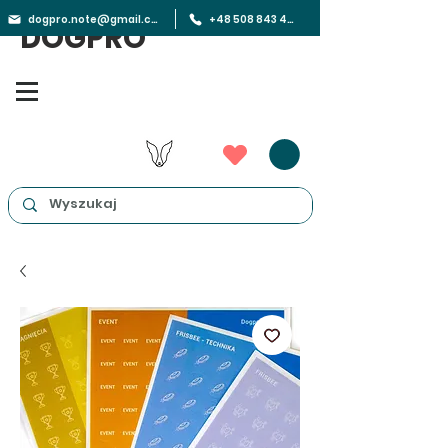
dogpro.note@gmail.com
+48 508 843 450
DOGPRO