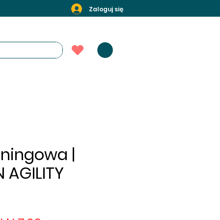
Zaloguj się
eningowa |
 AGILITY