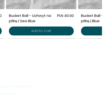
Price
0
Bucket Ball - Uchwyt na
PLN 40.00
Bucket Ball - 
piłkę | Sea Blue
piłkę | Blue
Add to Cart
Ad
AŁAMY W CAŁEJ POLSCE!
pro.note
ekka 1, Warszawa
dogpro.note@gmail.com
+48 508 843 450