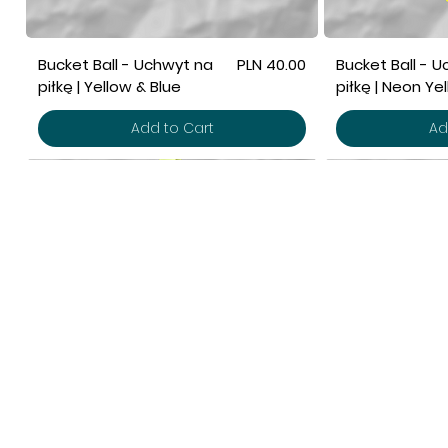
Price
Bucket Ball - Uchwyt na
PLN 40.00
Bucket Ball - 
piłkę | Yellow & Blue
piłkę | Neon Ye
Add to Cart
Ad
POMOC
SK
Polityka Prywatności
No
Płatność i dostawa
Pi
Regulamin sklepu
Na
Ak