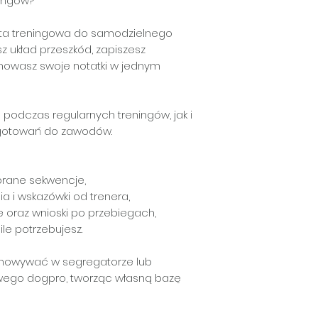
ningów?
rta treningowa do samodzielnego
esz układ przeszkód, zapiszesz
chowasz swoje notatki w jednym
 podczas regularnych treningów, jak i
ygotowań do zawodów.
brane sekwencje,
a i wskazówki od trenera,
 oraz wnioski po przebiegach,
ile potrzebujesz.
chowywać w segregatorze lub
wego dogpro, tworząc własną bazę