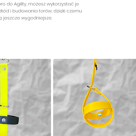
pro do Agility, możesz wykorzystać je
zkód i budowania torów, dzięki czemu
ę jeszcze wygodniejsze.