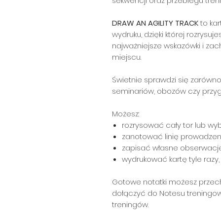
sekwencji oraz przebiegu tre
DRAW AN AGILITY TRACK
to ka
wydruku, dzięki której rozrysuj
najważniejsze wskazówki i za
miejscu.
Świetnie sprawdzi się zarówno
seminariów, obozów czy prz
Możesz:
rozrysować cały tor lub wy
zanotować linię prowadzeni
zapisać własne obserwacje
wydrukować kartę tyle razy, 
Gotowe notatki możesz prze
dołączyć do Notesu treningo
treningów.