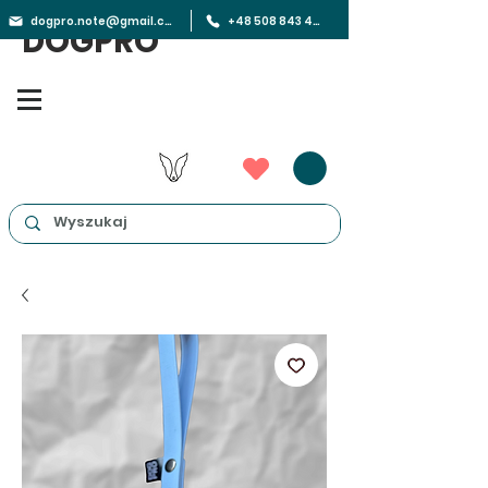
dogpro.note@gmail.com
+48 508 843 450
DOGPRO