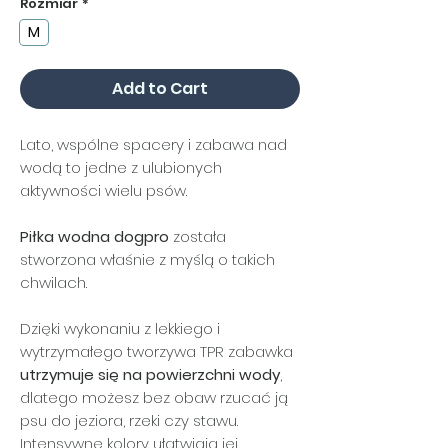
Rozmiar
*
M
Add to Cart
Lato, wspólne spacery i zabawa nad
wodą to jedne z ulubionych
aktywności wielu psów.
Piłka wodna dogpro
została
stworzona właśnie z myślą o takich
chwilach.
Dzięki wykonaniu z lekkiego i
wytrzymałego tworzywa TPR zabawka
utrzymuje się na powierzchni wody
,
dlatego możesz bez obaw rzucać ją
psu do jeziora, rzeki czy stawu.
Intensywne kolory ułatwiają jej