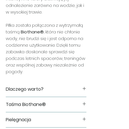
odnalezienie zarówno na wodzie, jak i
w wysokiej trawie.
Piłka została połączona z wytrzymałą
taśmą
Biothane®
, która nie chłonie
wody, nie brudzi się i jest odporna na
codzienne użytkowanie. Dzięki temu
zabawka doskonale sprawdzi się
podczas letnich spacerów, treningów
oraz wspólnej zabawy niezależnie od
pogody.
Dlaczego warto?
✔ unosi się na powierzchni wody,
Taśma Biothane®
✔ idealna do aportowania i zabawy
nad wodą,
Do wykonania zabawki wykorzystujemy
✔ wykonana z lekkiego i wytrzymałego
Pielęgnacja
oryginalną taśmę Biothane®, cenioną
tworzywa TPR,
za swoją trwałość i łatwość utrzymania