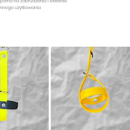
dporna na zabrudzenia i świetnie
nnego użytkowania.