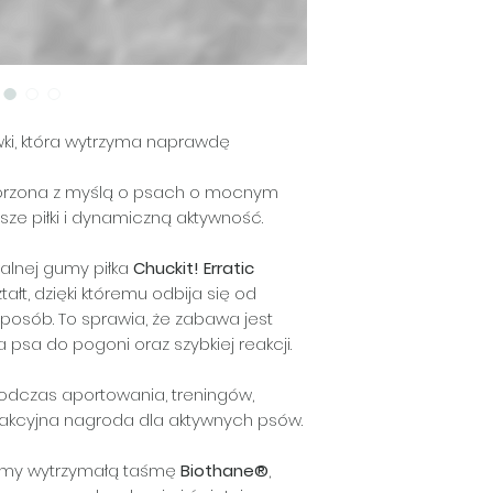
łatwo ją umyć 
Nie jest przezna
zachowuje swoje
gryzienia ani poz
wki, która wytrzyma naprawdę
orzona z myślą o psach o mocnym
sze piłki i dynamiczną aktywność.
alnej gumy piłka
Chuckit! Erratic
ałt, dzięki któremu odbija się od
posób. To sprawia, że zabawa jest
psa do pogoni oraz szybkiej reakcji.
podczas aportowania, treningów,
rakcyjna nagroda dla aktywnych psów.
jemy wytrzymałą taśmę
Biothane®
,