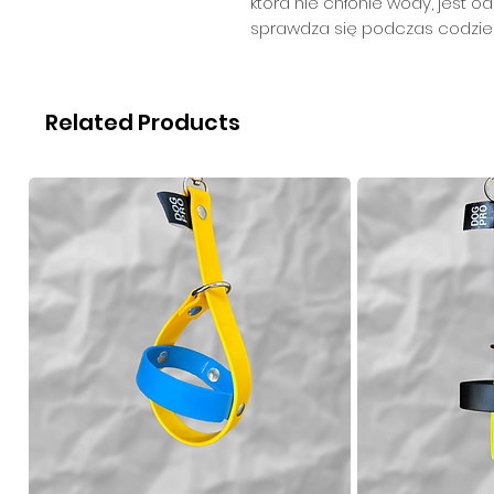
która nie chłonie wody, jest o
sprawdza się podczas codzie
Related Products