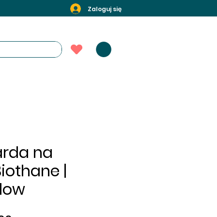
Zaloguj się
arda na
iothane |
llow