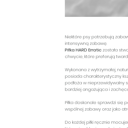
Niektóre psy potrzebują zaba
intensywną zabawę.
Piłka HARD Erratic
została stw
chwycie, które preferują tward
Wykonana z wytrzymałej, natur
posiada charakterystyczny kszt
podłoża w nieprzewidywalny s
bardziej angażująca i zachęca 
Piłka doskonale sprawdzi się 
wspólnej zabawy oraz jako at
Do każdej piłki ręcznie mocu