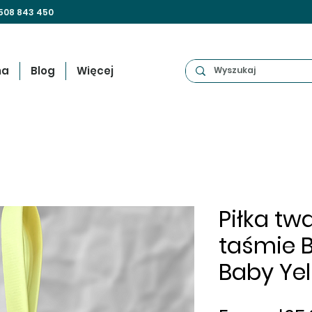
508 843 450
na
Blog
Więcej
Piłka tw
taśmie B
Baby Ye