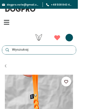
dogpro.note@gmail.com
+48 508 843 450
DOGPRO