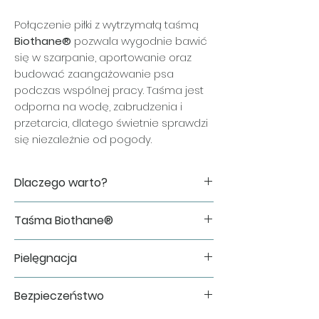
Połączenie piłki z wytrzymałą taśmą
Biothane®
pozwala wygodnie bawić
się w szarpanie, aportowanie oraz
budować zaangażowanie psa
podczas wspólnej pracy. Taśma jest
odporna na wodę, zabrudzenia i
przetarcia, dlatego świetnie sprawdzi
się niezależnie od pogody.
Dlaczego warto?
✔ miękka i sprężysta piłka ChewKing
Taśma Biothane®
✔ wygodna do szarpania i wspólnego
treningu
Do wykonania zabawki wykorzystujemy
✔ wytrzymała taśma Biothane®
Pielęgnacja
oryginalną taśmę Biothane®, cenioną
odporna na wodę i zabrudzenia
za swoją trwałość i łatwość utrzymania
✔ ręcznie wykonana w Polsce
Po zakończonej zabawie wystarczy
w czystości.
Bezpieczeństwo
✔ idealna do treningu motywacyjnego
opłukać zabawkę pod bieżącą wodą i
Jej największe zalety:
oraz codziennej zabawy
pozostawić do wyschnięcia.