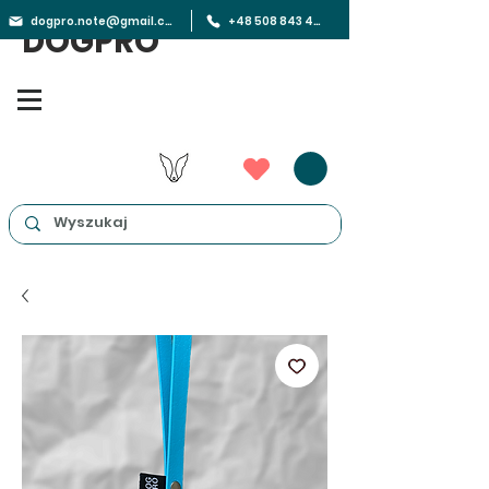
dogpro.note@gmail.com
+48 508 843 450
DOGPRO