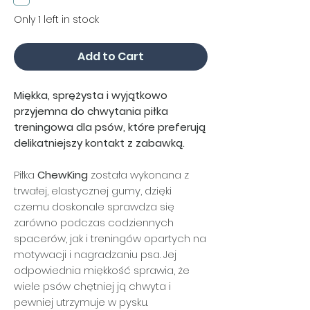
Only 1 left in stock
Add to Cart
Miękka, sprężysta i wyjątkowo
przyjemna do chwytania piłka
treningowa dla psów, które preferują
delikatniejszy kontakt z zabawką.
Piłka
ChewKing
została wykonana z
trwałej, elastycznej gumy, dzięki
czemu doskonale sprawdza się
zarówno podczas codziennych
spacerów, jak i treningów opartych na
motywacji i nagradzaniu psa. Jej
odpowiednia miękkość sprawia, że
wiele psów chętniej ją chwyta i
pewniej utrzymuje w pysku.