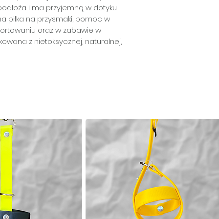
podłoża i ma przyjemną w dotyku
alna piłka na przysmaki, pomoc w
aportowaniu oraz w zabawie w
owana z nietoksycznej, naturalnej,