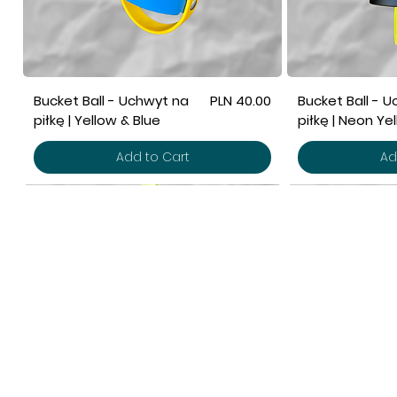
Price
Bucket Ball - Uchwyt na
PLN 40.00
Bucket Ball - 
piłkę | Yellow & Blue
piłkę | Neon Ye
Add to Cart
Ad
POMOC
SK
Polityka Prywatności
No
Płatność i dostawa
Pi
Regulamin sklepu
Na