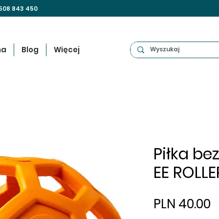
508 843 450
na
Blog
Więcej
Piłka be
EE ROLLE
P
PLN 40.00