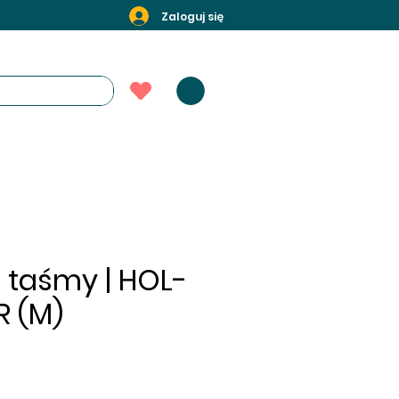
Zaloguj się
z taśmy | HOL-
R (M)
rice