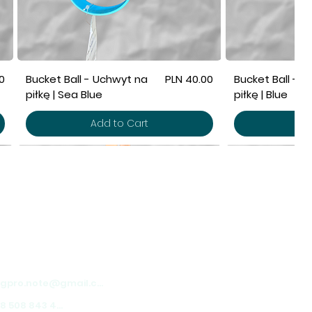
Price
0
Bucket Ball - Uchwyt na
PLN 40.00
Bucket Ball - 
piłkę | Sea Blue
piłkę | Blue
Add to Cart
Ad
AŁAMY W CAŁEJ POLSCE!
pro.note
ekka 1, Warszawa
dogpro.note@gmail.com
+48 508 843 450