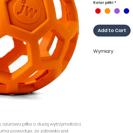
Kolor piłki
*
Add to Cart
Wymiary
MINI
SMALL
MEDIUM
LARGE
a, ażurowa piłka o dużej wytrzymałości.
guma powoduje, że zabawka jest