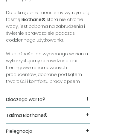
Do piłki ręcznie mocujemy wytrzymałą
taśmę
Biothane®
, która nie chłonie
wody, jest odporna na zabrudzenia i
świetnie sprawdza się podczas
codziennego użytkowania.
W zależności od wybranego wariantu
wykorzystujemy sprawdzone piłki
treningowe renomowanych
producentów, dobrane pod kątem
trwałości i komfortu pracy z psem.
Dlaczego warto?
✔ idealna dla psów preferujących
Taśma Biothane®
bardzo twarde piłki,
✔ pełna konstrukcja zwiększająca
Do wykonania zabawki wykorzystujemy
wytrzymałość,
Pielęgnacja
oryginalną taśmę Biothane®, cenioną