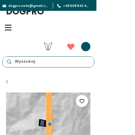
dogpro.note@gmail.com
+48 508 843 450
DOGPRO