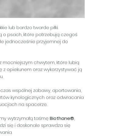
zachowuje swoje
gryzienia ani poz
ułatwia psu śled
kie lub bardzo twarde piłki.
 o psach, które potrzebują czegoś
 ale jednocześnie przyjemnej do
z mocniejszym chwytem, które lubią
się z opiekunem oraz wykorzystywać ją
u.
odczas wspólnej zabawy, aportowania,
rtów kynologicznych oraz odwracania
tuacjach na spacerze.
jemy wytrzymałą taśmę
Biothane®
,
udzi się i doskonale sprawdza się
ania.