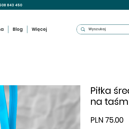
508 843 450
na
Blog
Więcej
Piłka śr
na taśmi
P
PLN 75.00