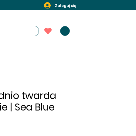
Zaloguj się
ednio twarda
e | Sea Blue
rice