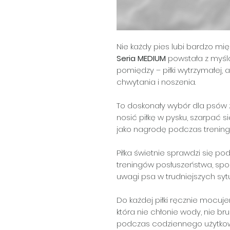
Nie każdy pies lubi bardzo mięk
Seria MEDIUM
powstała z myślą
pomiędzy – piłki wytrzymałej,
chwytania i noszenia.
To doskonały wybór dla psów 
nosić piłkę w pysku, szarpać 
jako nagrodę podczas trening
Piłka świetnie sprawdzi się p
treningów posłuszeństwa, spo
uwagi psa w trudniejszych sy
Do każdej piłki ręcznie mocu
która nie chłonie wody, nie br
podczas codziennego użytkow