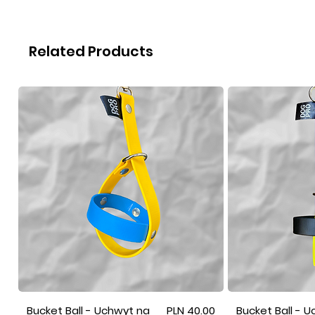
Related Products
Price
Bucket Ball - Uchwyt na
PLN 40.00
Bucket Ball - 