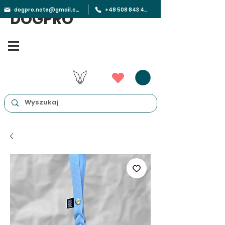
dogpro.note@gmail.com
+48 508 843 450
DOGPRO