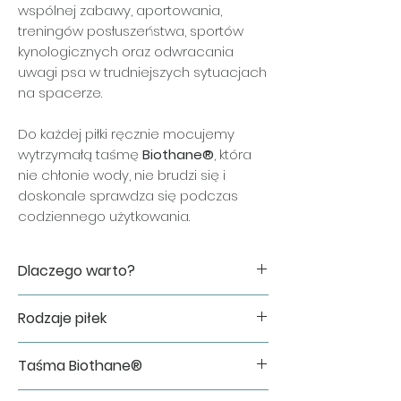
wspólnej zabawy, aportowania,
treningów posłuszeństwa, sportów
kynologicznych oraz odwracania
uwagi psa w trudniejszych sytuacjach
na spacerze.
Do każdej piłki ręcznie mocujemy
wytrzymałą taśmę
Biothane®
, która
nie chłonie wody, nie brudzi się i
doskonale sprawdza się podczas
codziennego użytkowania.
Dlaczego warto?
✔ idealna dla psów preferujących
Rodzaje piłek
średni stopień twardości,
✔ sprawdzi się podczas treningów,
W zależności od wybranego wariantu
aportowania i wspólnej zabawy,
Taśma Biothane®
wykorzystujemy oryginalne piłki
✔ wygodna do chwytania i noszenia,
treningowe renomowanej marki
✔ taśma Biothane® odporna na
Do wykonania zabawki wykorzystujemy