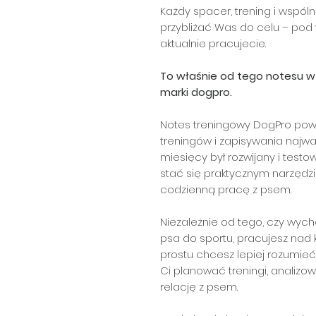
Każdy spacer, trening i wspó
przybliżać Was do celu – pod
aktualnie pracujecie.
To właśnie od tego notesu w 
marki dogpro.
Notes treningowy DogPro pow
treningów i zapisywania najwa
miesięcy był rozwijany i test
stać się praktycznym narzędz
codzienną pracę z psem.
Niezależnie od tego, czy wyc
psa do sportu, pracujesz nad
prostu chcesz lepiej rozumie
Ci planować treningi, analiz
relację z psem.