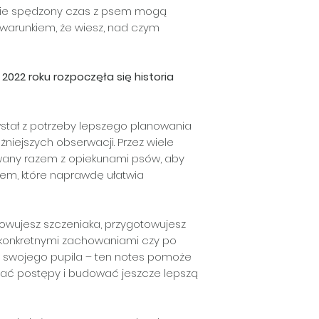
wsparcie zarówno
transportować go w
lnie spędzony czas z psem mogą
psem.
gruby papier o w
Najlepszy wybór na
swoją przygodę z ps
sposób, aby nie by
 warunkiem, że wiesz, nad czym
🎁 Losowy arkusz n
losowy arkusz n
pozwala rozpocząć
rozwijają swoje um
uporządkować najw
📗
Notes 3 miesiąc
Rozbudowana wersj
2022 roku rozpoczęła się historia
wypracować nawyk
analizowania treni
⭐
Notes 6 miesięcy
stał z potrzeby lepszego planowania
Najbardziej rozbu
żniejszych obserwacji. Przez wiele
Zawiera dodatkow
owany razem z opiekunami psów, aby
celów, monitorow
iem, które naprawdę ułatwia
miesięcznych pod
dla opiekunów, kt
swojego psa przez
howujesz szczeniaka, przygotowujesz
 konkretnymi zachowaniami czy po
ć swojego pupila – ten notes pomoże
ować postępy i budować jeszcze lepszą