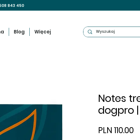
508 843 450
na
Blog
Więcej
Notes t
dogpro |
P
PLN 110.00