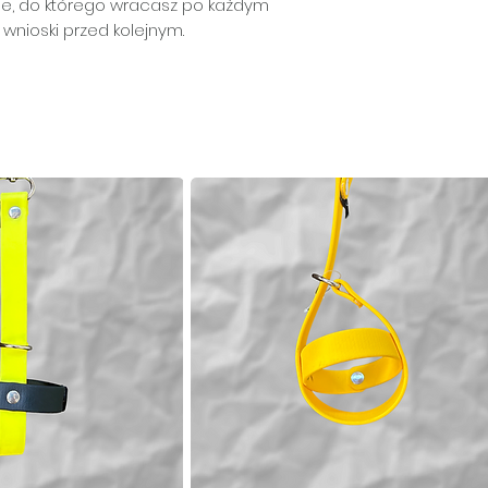
jsce, do którego wracasz po każdym
 wnioski przed kolejnym.