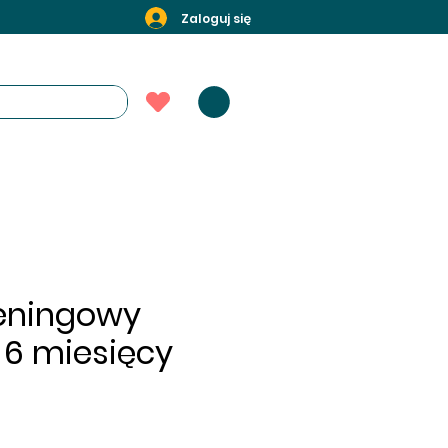
Zaloguj się
reningowy
 6 miesięcy
rice