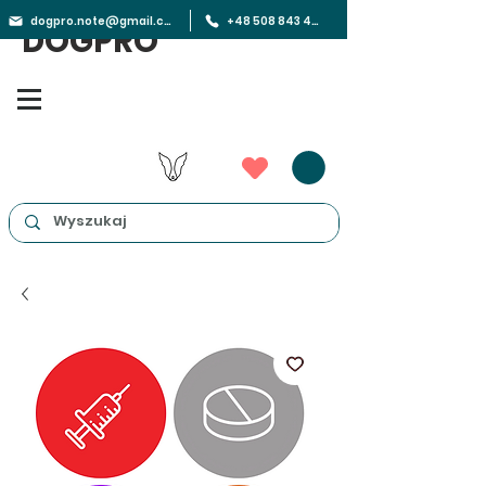
dogpro.note@gmail.com
+48 508 843 450
DOGPRO