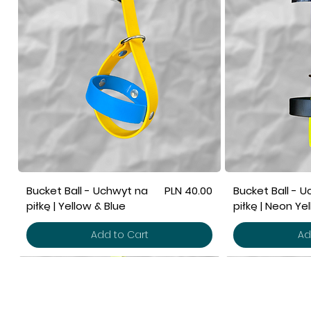
Price
Bucket Ball - Uchwyt na
PLN 40.00
Bucket Ball - 
piłkę | Yellow & Blue
piłkę | Neon Ye
Add to Cart
Ad