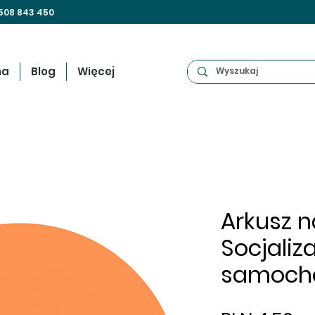
508 843 450
na
Blog
Więcej
Arkusz na
Socjaliz
samoch