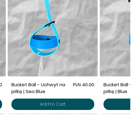
Price
0
Bucket Ball - Uchwyt na
PLN 40.00
Bucket Ball - 
piłkę | Sea Blue
piłkę | Blue
Add to Cart
Ad