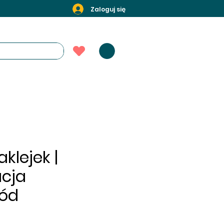
Zaloguj się
klejek |
acja
ód