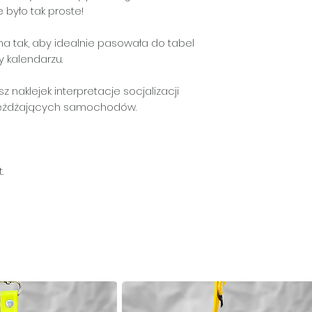
e było tak proste!
na tak, aby idealnie pasowała do tabel
y kalendarzu.
sz naklejek interpretacje socjalizacji
jeżdżających samochodów.
.