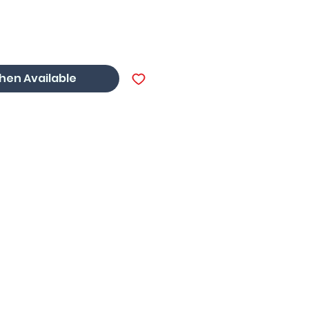
ice
hen Available