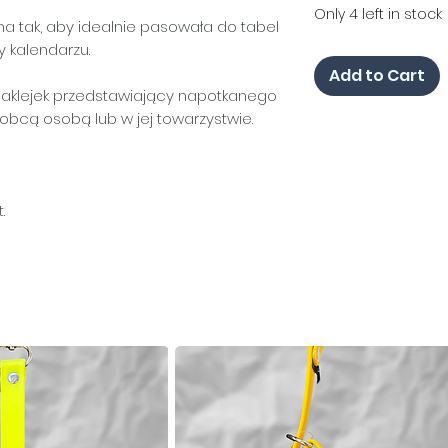
Only 4 left in stock
na tak, aby idealnie pasowała do tabel
y kalendarzu.
Add to Cart
 naklejek przedstawiający napotkanego
 obcą osobą lub w jej towarzystwie.
.