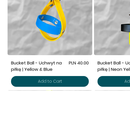
Price
Bucket Ball - Uchwyt na
PLN 40.00
Bucket Ball - 
piłkę | Yellow & Blue
piłkę | Neon Ye
Add to Cart
Ad
POMOC
SK