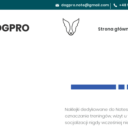
dogpro.note@gmail.com
+48 
OGPRO
Strona głów
Naklejki dedykowane do Notesu
oznaczanie treningów, wizyt u
socjalizacji nigdy wcześniej ni