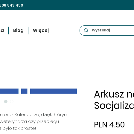
508 843 450
na
Blog
Więcej
Arkusz na
Socjaliz
 oraz Kalendarza, dzięki którym
 weterynarza czy przebiegu
Pr
PLN 4.50
e było tak proste!