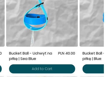
Price
0
Bucket Ball - Uchwyt na
PLN 40.00
Bucket Ball - 
piłkę | Sea Blue
piłkę | Blue
Add to Cart
Ad
AŁAMY W CAŁEJ POLSCE!