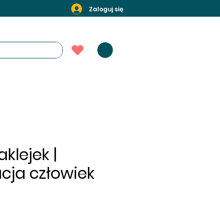
Zaloguj się
klejek |
acja człowiek
ice