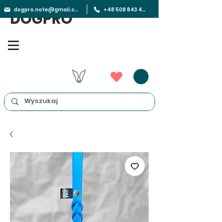
dogpro.note@gmail.com
+48 508 843 450
DOGPRO